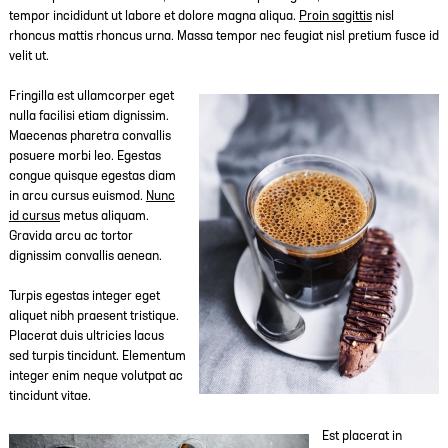
tempor incididunt ut labore et dolore magna aliqua.
Proin sagittis
nisl
rhoncus mattis rhoncus urna. Massa tempor nec feugiat nisl pretium fusce id
velit ut.
Fringilla est ullamcorper eget
nulla facilisi etiam dignissim.
Maecenas pharetra convallis
posuere morbi leo. Egestas
congue quisque egestas diam
in arcu cursus euismod.
Nunc
id cursus
metus aliquam.
Gravida arcu ac tortor
dignissim convallis aenean.
Turpis egestas integer eget
aliquet nibh praesent tristique.
Placerat duis ultricies lacus
sed turpis tincidunt. Elementum
integer enim neque volutpat ac
tincidunt vitae.
Est placerat in