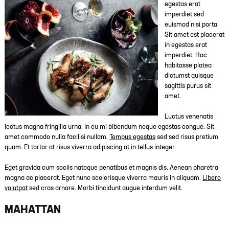
egestas erat
imperdiet sed
euismod nisi porta.
Sit amet est placerat
in egestas erat
imperdiet. Hac
habitasse platea
dictumst quisque
sagittis purus sit
amet.
Luctus venenatis
lectus magna fringilla urna. In eu mi bibendum neque egestas congue. Sit
amet commodo nulla facilisi nullam.
Tempus egestas
sed sed risus pretium
quam. Et tortor at risus viverra adipiscing at in tellus integer.
Eget gravida cum sociis natoque penatibus et magnis dis. Aenean pharetra
magna ac placerat. Eget nunc scelerisque viverra mauris in aliquam.
Libero
volutpat
sed cras ornare. Morbi tincidunt augue interdum velit.
MAHATTAN